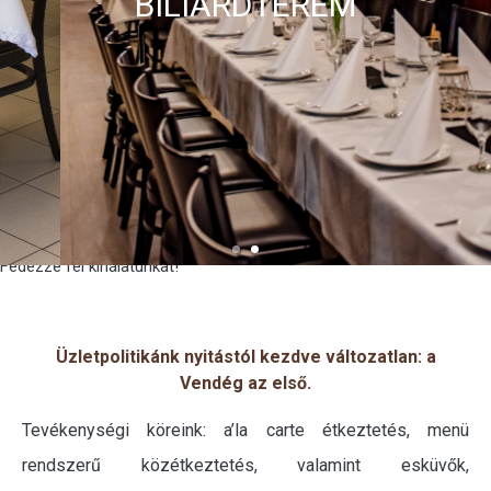
Fedezze fel kínálatunkat!
Üzletpolitikánk nyitástól kezdve változatlan: a
Vendég az első.
Tevékenységi köreink: a’la carte étkeztetés, menü
rendszerű közétkeztetés, valamint esküvők,