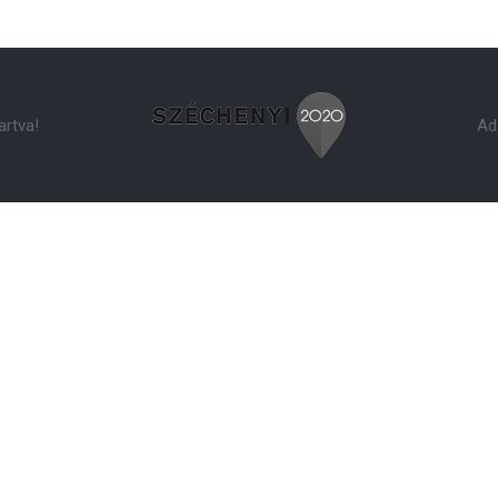
artva!
Ad