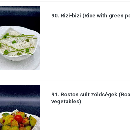
90. Rizi-bizi (Rice with green p
91. Roston sült zöldségek (Ro
vegetables)