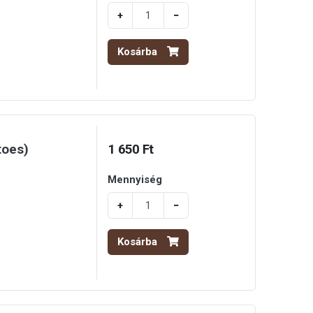
+
−
Kosárba
toes)
1 650 Ft
Mennyiség
+
−
Kosárba