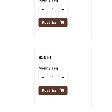
Mennyiség
+
−
Kosárba
850 Ft
Mennyiség
+
−
Kosárba