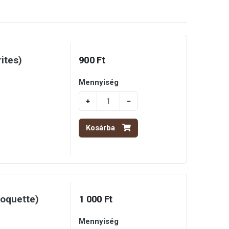
ites)
900 Ft
Mennyiség
+
−
Kosárba
roquette)
1 000 Ft
Mennyiség