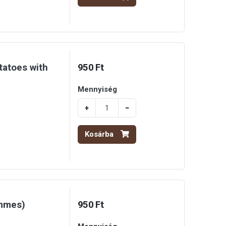
tatoes with
950 Ft
Mennyiség
+
−
Kosárba
ommes)
950 Ft