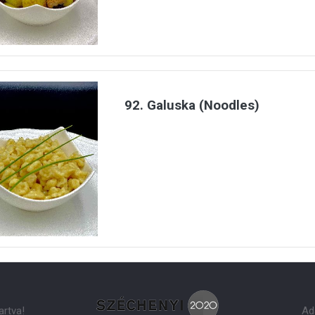
92. Galuska (Noodles)
artva!
Ad