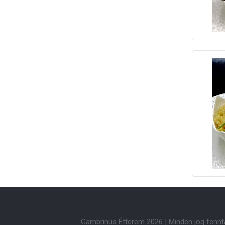
Gambrinus Étterem 2026 | Minden jog fennt