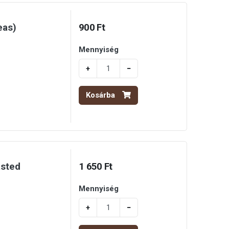
eas)
900 Ft
Mennyiség
+
−
Kosárba
asted
1 650 Ft
Mennyiség
+
−