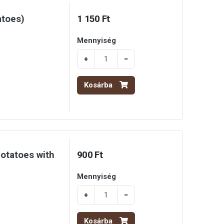
atoes)
1 150 Ft
Mennyiség
+
−
Kosárba
otatoes with
900 Ft
Mennyiség
+
−
Kosárba