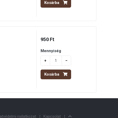
Kosárba
950 Ft
Mennyiség
+
−
Kosárba
atvédelmi nyilatkozat
Kapcsolat