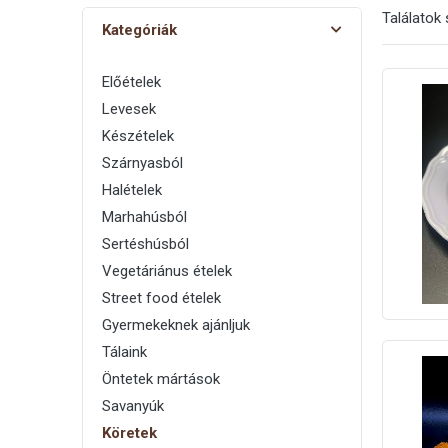
Találatok
Kategóriák
Előételek
Levesek
Készételek
Szárnyasból
Halételek
Marhahúsból
Sertéshúsból
Vegetáriánus ételek
Street food ételek
Gyermekeknek ajánljuk
Tálaink
Öntetek mártások
Savanyúk
Köretek