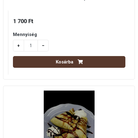
1 700 Ft
Mennyiség
+
−
Kosárba